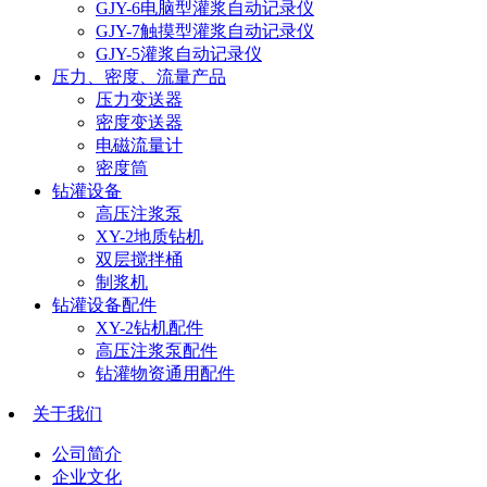
GJY-6电脑型灌浆自动记录仪
GJY-7触摸型灌浆自动记录仪
GJY-5灌浆自动记录仪
压力、密度、流量产品
压力变送器
密度变送器
电磁流量计
密度筒
钻灌设备
高压注浆泵
XY-2地质钻机
双层搅拌桶
制浆机
钻灌设备配件
XY-2钻机配件
高压注浆泵配件
钻灌物资通用配件
关于我们
公司简介
企业文化